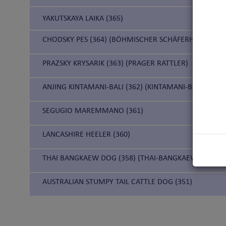
YAKUTSKAYA LAIKA (365)
CHODSKY PES (364) (BÖHMISCHER SCHÄFERHUND)
PRAZSKY KRYSARIK (363) (PRAGER RATTLER)
ANJING KINTAMANI-BALI (362) (KINTAMANI-BALI-HUND
SEGUGIO MAREMMANO (361)
LANCASHIRE HEELER (360)
THAI BANGKAEW DOG (358) (THAI-BANGKAEW-HUND)
AUSTRALIAN STUMPY TAIL CATTLE DOG (351)