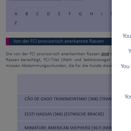
A
B
C
D
E
F
G
H
I
Í
J
Z
You
Von der FCI provisorisch anerkannte Rassen
Y
Die von der FCI provisorisch anerkannten Rassen
sind
bis zur def
Rassen berechtigt, FCI-Titel (Welt- und Sektionssieger – Europ
You 
müssen Abstammungsurkunden, die für die Hunde dieser Rassen au
Yo
CÃO DE GADO TRANSMONTANO (368) (TRANSMONTA
EESTI HAGIJAS (366) (ESTNISCHE BRACKE)
MINIATURE AMERICAN SHEPHERD (367) (MINIATUR A