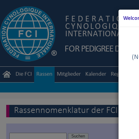
Welcom
(Nu
Die FCI
Rassen
Mitglieder
Kalender
Reglemente
Rassennomenklatur der FCI