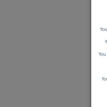
You
Y
You 
Yo