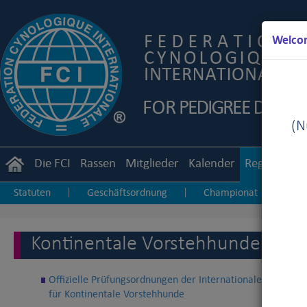
Welcom
(Nu
Die FCI
Rassen
Mitglieder
Kalender
Reglemente
Statuten
Geschäftsordnung
Championat
Zu
|
|
|
Junior Handling
Agility
Obedience
|
|
Kontinentale Vorstehhunde
Offizielle Prüfungsordnungen der Internationalen Field Tr
für Kontinentale Vorstehhunde