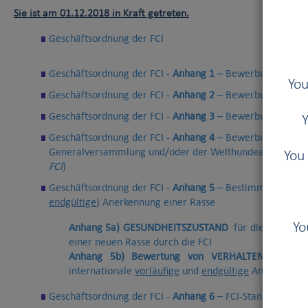
Sie ist am 01.12.2018 in Kraft getreten.
Geschäftsordnung der FCI
Geschäftsordnung der FCI -
Anhang 1
– Bewerbungsformula
You
Geschäftsordnung der FCI -
Anhang 2
– Bewerbungsformula
Geschäftsordnung der FCI -
Anhang 3
– Bewerbungsformul
Y
Geschäftsordnung der FCI -
Anhang 4
– Bewerbungsformula
Generalversammlung und/oder der Welthundeausstellung
You 
FCI
)
Geschäftsordnung der FCI -
Anhang 5
– Bestimmungen der 
endgültige
) Anerkennung einer Rasse
Yo
Anhang 5a) GESUNDHEITSZUSTAND
für die internat
einer neuen Rasse durch die FCI
Anhang 5b)
Bewertung von VERHALTEN/CHAR
internationale
vorläufige
und
endgültige
Anerkennung 
Geschäftsordnung der FCI -
Anhang 6
– FCI-Standardmode