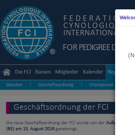
Welcom
(Nu
Die FCI
Rassen
Mitglieder
Kalender
Reglemente
Statuten
Geschäftsordnung
Championat
Zu
|
|
|
Junior Handling
Agility
Obedience
|
|
Geschäftsordnung der FCI
Die neue Geschäftsordnung der FCI wurde von der
Außerordentli
(BE) am 15. August 2018
genehmigt.