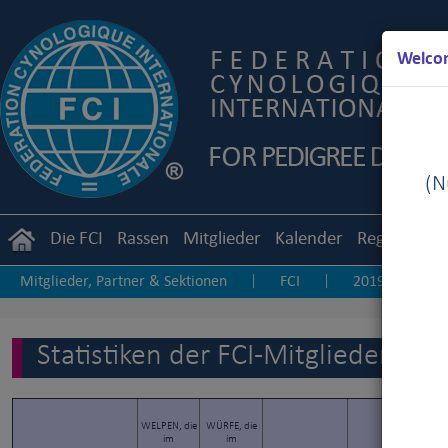
Welcom
(Nu
Die FCI
Rassen
Mitglieder
Kalender
Reglemente
Mitglieder, Partner & Sektionen
FCI
2019
2
|
|
|
Andere Statistiken
Statistiken der FCI-Mitglieder & P
WELPEN, die
WÜRFE, die
im
im