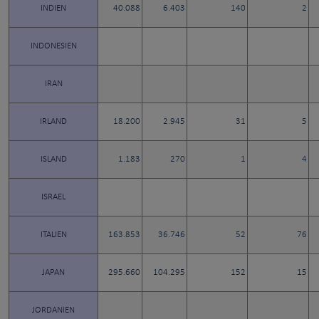
INDIEN
40.088
6.403
140
2
INDONESIEN
IRAN
IRLAND
18.200
2.945
31
5
ISLAND
1.183
270
1
4
ISRAEL
ITALIEN
163.853
36.746
52
76
JAPAN
295.660
104.295
152
15
JORDANIEN