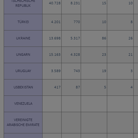
TSCHECHISCHE
40.728
8.231
15
10
REPUBLIK
TÜRKEI
4.201
770
10
8
UKRAINE
13.698
5.317
86
26
UNGARN
15.163
4.328
23
21
URUGUAY
3.589
743
19
3
USBEKISTAN
417
87
5
4
VENEZUELA
VEREINIGTE
ARABISCHE EMIRATE