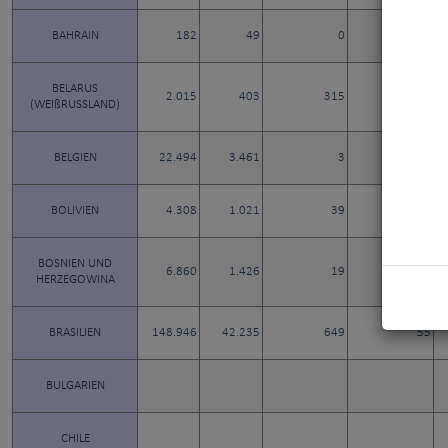
BAHRAIN
182
49
0
1
BELARUS
2.015
403
315
8
(WEIßRUSSLAND)
BELGIEN
22.494
3.461
3
11
BOLIVIEN
4.308
1.021
39
3
BOSNIEN UND
6.860
1.426
19
9
HERZEGOWINA
BRASILIEN
148.946
42.235
649
55
BULGARIEN
CHILE