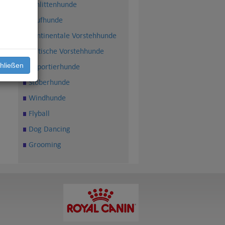
Schlittenhunde
Laufhunde
Kontinentale Vorstehhunde
Britische Vorstehhunde
hließen
Apportierhunde
Stöberhunde
Windhunde
Flyball
Dog Dancing
Grooming