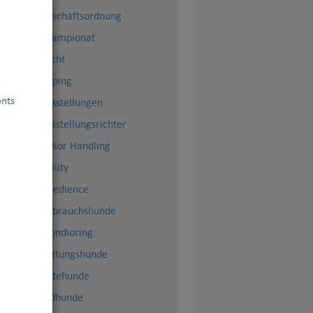
Geschäftsordnung
Championat
Zucht
Doping
ents
Ausstellungen
Ausstellungsrichter
Junior Handling
Agility
Obedience
Gebrauchshunde
Mondioring
Rettungshunde
Hütehunde
Erdhunde