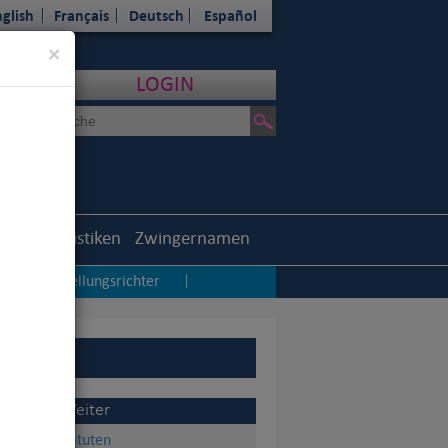
glish
Français
Deutsch
Español
Close
×
LOGIN
outh
Statistiken
Zwingernamen
Ausstellungsrichter
|
|
Weiter
Statuten