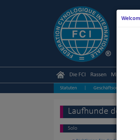
Welcome
Die FCI
Rassen
Mitglieder
Statuten
Geschäftsordnung
|
|
Junior Handling
Agility
O
|
|
Laufhunde der 6. 
Solo