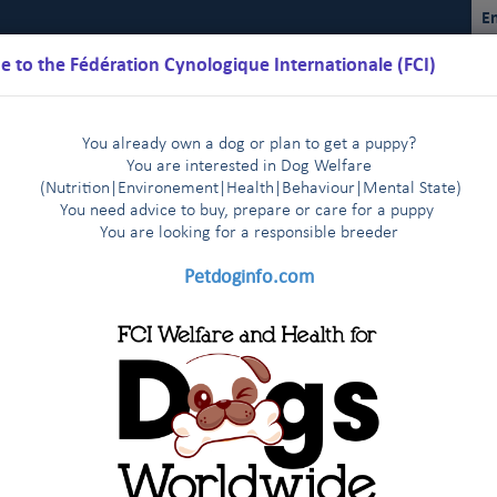
En
 to the Fédération Cynologique Internationale (FCI)
You already own a dog or plan to get a puppy?
You are interested in Dog Welfare
(Nutrition
|
Environement
|
Health
|
Behaviour
|
Mental State)
You need advice to buy, prepare or care for a puppy
You are loo
king for a responsible breeder
Kalender
Reglemente
Ergebnisse
Kommissionen
FCI Y
Petdoginfo.com
Championat
Zucht
Doping
Ausstellungen
|
|
|
bedience
Gruppe