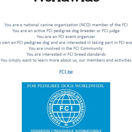
Prüfungsreglements / Solo: Suche, Arbeit auf der Spur, Appell und
You are a national canine organization (NCO) member of the FCI
g, die Wettbewerbe und die Richter des Europa-Pokals für Laufhunde
You are an active FCI pedigree dog breeder or FCI judge
You are an FCI event organizer
 own an FCI pedigree dog and are interested in taking part in FCI ev
You are involved in the FCI Community
You are interested in FCI breed standards
ngsreglement für Laufhunde / Bracken der FCI Gruppe 6, Solo.
You simply want to learn more about us, our members and activities
FCI.be
bewerbe des Europa-Pokals für Laufhunde (Meute) ('93)