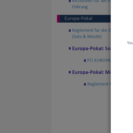
Richtlinien für die Fächer des 
Führung
Europa-Pokal
Reglement für die Durchführun
(Solo & Meute)
You
Europa-Pokal: Solo
FCI EUROPA-POKAL-Prüfu
Europa-Pokal: Meute
Reglement für die Wett