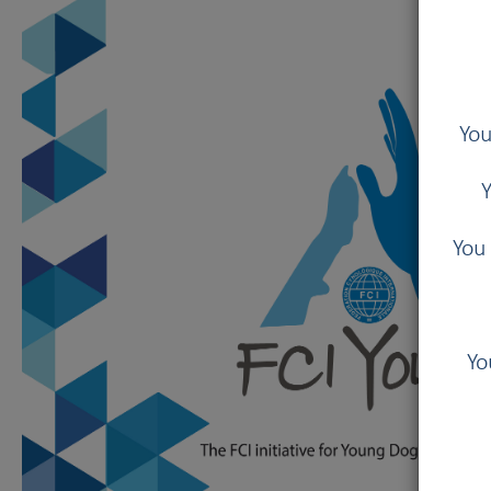
You
Y
You 
Yo