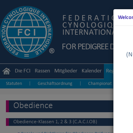
Welcom
(Nu
Die FCI
Rassen
Mitglieder
Kalender
Reglemente
Statuten
Geschäftsordnung
Championat
Zu
|
|
|
Junior Handling
Agility
Obedience
|
|
Obedience
Obedience-Klassen 1, 2 & 3 (C.A.C.I.OB)