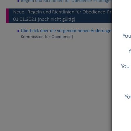
Regeln und Richtlinien für Obedience-Prüfungen der Klass
Neue "Regeln und Richtlinien für Obedience-Prüfungen d
01.01.2021
(noch nicht gültig)
Überblick über die vorgenommenen Änderungen
(Carina 
You
Kommission für Obedience)
Y
You 
Yo