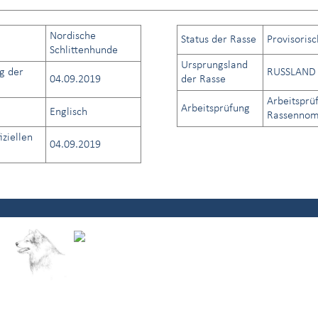
Nordische
Status der Rasse
Provisoris
Schlittenhunde
Ursprungsland
g der
RUSSLAND
04.09.2019
der Rasse
Arbeitsprü
Arbeitsprüfung
Englisch
Rassennome
iziellen
04.09.2019