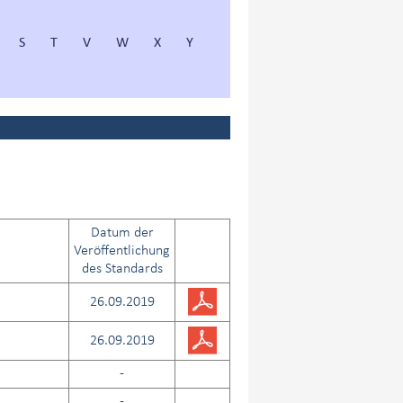
S
T
V
W
X
Y
Datum der
Veröffentlichung
des Standards
26.09.2019
26.09.2019
-
-