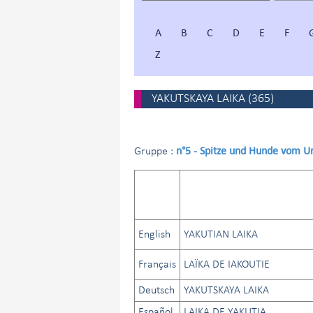
A
B
C
D
E
F
Z
YAKUTSKAYA LAIKA
(
365
)
n°5 - Spitze und Hunde vom U
Gruppe :
English
YAKUTIAN LAIKA
Français
LAÏKA DE IAKOUTIE
Deutsch
YAKUTSKAYA LAIKA
Español
LAIKA DE YAKUTIA