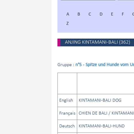
A
B
C
D
E
F
Z
ANJING KINTAMANI-BALI
(
362
)
n°5 - Spitze und Hunde vom U
Gruppe :
English
KINTAMANI-BALI DOG
Français
CHIEN DE BALI / KINTAMANI
Deutsch
KINTAMANI-BALI-HUND