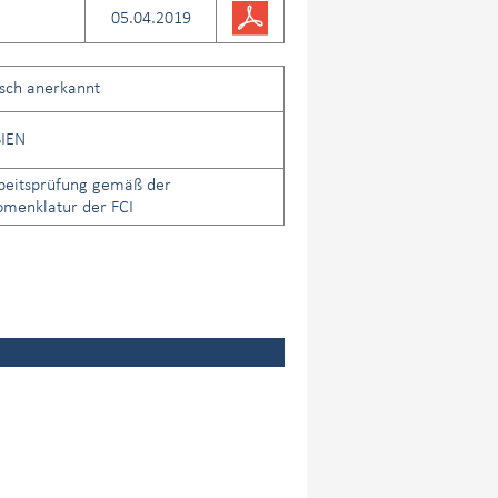
05.04.2019
isch anerkannt
IEN
beitsprüfung gemäß der
menklatur der FCI