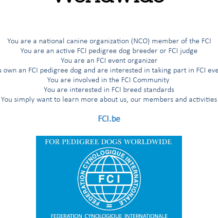
ang registriert wurden
11.925
17.242
18
ng registriert wurden
3.812
5.612
You are a national canine organization (NCO) member of the FCI
You are an active FCI pedigree dog breeder or FCI judge
EN
26
23
You are an FCI event organizer
 own an FCI pedigree dog and are interested in taking part in FCI ev
SSEN
13
15
You are involved in the FCI Community
You are interested in FCI breed standards
You simply want to learn more about us, our members and activities
 der FCI
119
119
FCI.be
34.586
22.265
25
ortv., Regional- und Landes- verbände usw.)
30
78
IERTE HUNDE
12.290
17.812
20
eit Beginn der Zuchtbuchführung im