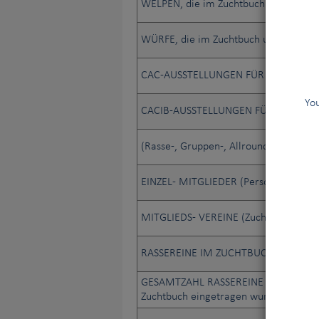
WELPEN, die im Zuchtbuch und im Anh
WÜRFE, die im Zuchtbuch und im Anha
CAC-AUSSTELLUNGEN FÜR ALLE RASS
You
CACIB-AUSSTELLUNGEN FÜR ALLE RA
(Rasse-, Gruppen-, Allround-) RICHTER
EINZEL- MITGLIEDER (Personen)
MITGLIEDS- VEREINE (Zuchtv., Hundesp
RASSEREINE IM ZUCHTBUCH REGISTR
GESAMTZAHL RASSEREINE HUNDE, die s
Zuchtbuch eingetragen wurden.