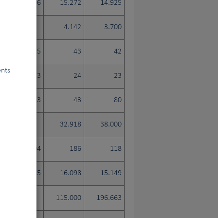
.957
19.896
15.272
14.925
4.237
4.142
3.700
18
25
43
42
ents
18
23
24
23
129
133
43
80
.363
32.918
38.000
83
104
186
118
.657
21.355
16.098
15.149
115.000
196.663