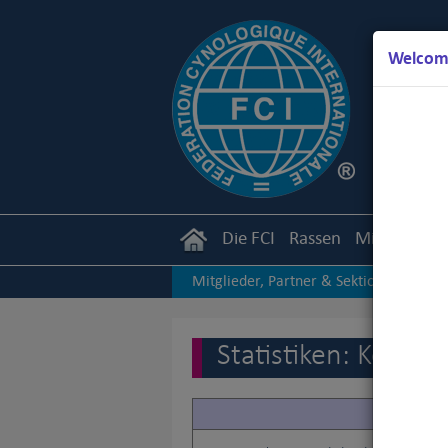
Welcome
Die FCI
Rassen
Mitglieder
Mitglieder, Partner & Sektionen
|
Andere Statistiken
Statistiken: Korea