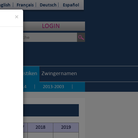
glish
Français
Deutsch
Español
Close
×
LOGIN
outh
Statistiken
Zwingernamen
5
2014
2013-2003
|
|
|
016
2017
2018
2019