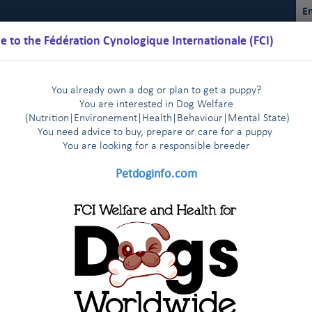
En
 to the Fédération Cynologique Internationale (FCI)
You already own a dog or plan to get a puppy?
You are interested in Dog Welfare
(Nutrition
|
Environement
|
Health
|
Behaviour
|
Mental State)
You need advice to buy, prepare or care for a puppy
You are loo
king for a responsible breeder
Kalender
Reglemente
Ergebnisse
Kommissionen
FCI Y
Petdoginfo.com
FCI
2019
2018
2017
2016
201
|
|
|
|
|
 Kennel Federation (REPUBLIK KOREA)
2014
2015
2