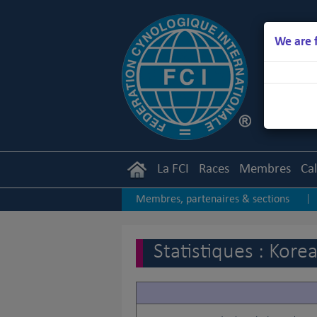
We are 
La FCI
Races
Membres
Ca
Membres, partenaires & sections
|
Autres statistiques
Statistiques : Kor