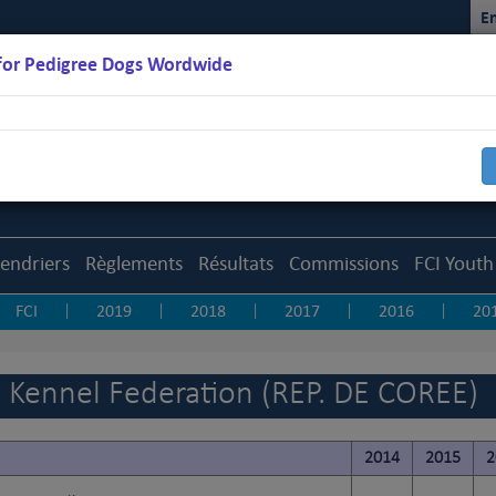
En
for Pedigree Dogs Wordwide
lendriers
Règlements
Résultats
Commissions
FCI Youth
FCI
2019
2018
2017
2016
20
|
|
|
|
|
ea Kennel Federation (REP. DE COREE)
2014
2015
2