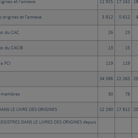
igines et l'annexe
11 925
17 242
18
 origines et l'annexe
3 812
5 612
oi du CAC
26
23
oi du CACIB
13
15
la FCI
119
119
34 586
22 265
25
.) membres
30
78
ANS LE LIVRE DES ORIGINES
12 290
17 812
20
EGISTRES DANS LE LIVRES DES ORIGINES depuis