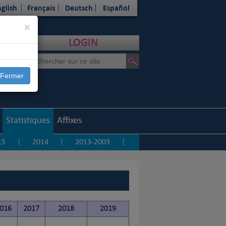
glish
Français
Deutsch
Español
Close
×
LOGIN
Fermer
Statistiques
Affixes
15
2014
2013-2003
|
|
|
016
2017
2018
2019