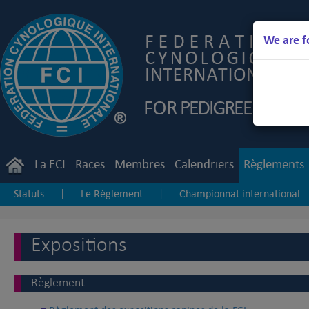
We are f
La FCI
Races
Membres
Calendriers
Règlements
Statuts
Le Règlement
Championnat international
|
|
Junior Handling
Agility
Obedience
|
|
Expositions
Règlement