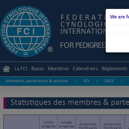
We are f
La FCI
Races
Membres
Calendriers
Règlements
Membres, partenaires & sections
FCI
2019
|
|
|
Autres statistiques
Statistiques des membres & parten
CHIOTS
NICHEES
EXPOSITIONS
EXPOSITIONS
enregistrés
enregistrées
TOUTES RACES
TOUTES RACES