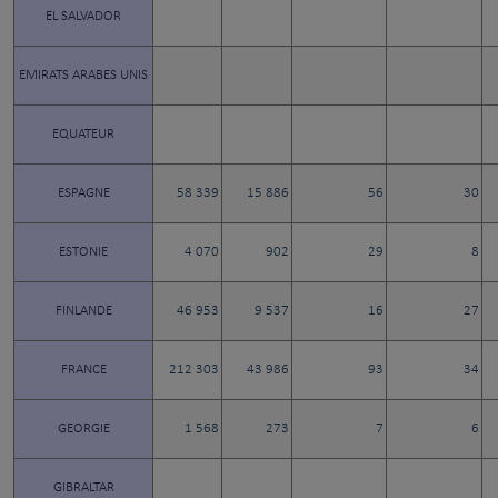
EL SALVADOR
EMIRATS ARABES UNIS
EQUATEUR
ESPAGNE
58 339
15 886
56
30
ESTONIE
4 070
902
29
8
FINLANDE
46 953
9 537
16
27
FRANCE
212 303
43 986
93
34
GEORGIE
1 568
273
7
6
GIBRALTAR