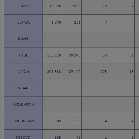
IRLANDE
18 998
2 686
29
4
ISLANDE
1 078
251
7
4
ISRAEL
ITALIE
155 228
39 245
53
61
JAPON
301 333
107 129
175
15
JORDANIE
KAZAKHSTAN
KIRGHIZSTAN
800
150
4
4
KOSOVO
185
42
1
3