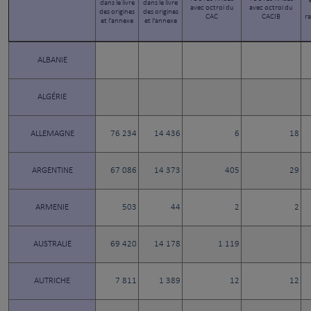
dans le livre
dans le livre
avec octroi du
avec octroi du
des origines
des origines
CAC
CACIB
ra
et l'annexe
et l'annexe
ALBANIE
ALGÉRIE
ALLEMAGNE
76 234
14 436
6
18
ARGENTINE
67 086
14 373
405
29
ARMENIE
503
44
2
2
AUSTRALIE
69 420
14 178
1 119
AUTRICHE
7 811
1 389
12
12