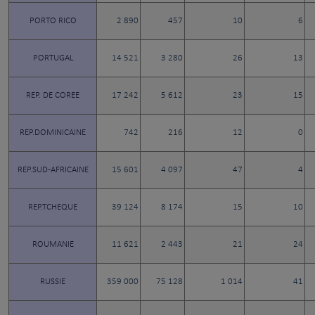
PORTO RICO
2 890
457
10
6
PORTUGAL
14 521
3 280
26
13
REP. DE COREE
17 242
5 612
23
15
REP.DOMINICAINE
742
216
12
0
REP.SUD-AFRICAINE
15 601
4 097
47
4
REP.TCHEQUE
39 124
8 174
15
10
ROUMANIE
11 621
2 443
21
24
RUSSIE
359 000
75 128
1 014
41