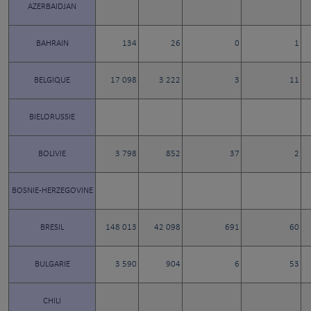
AZERBAIDJAN
BAHRAIN
134
26
0
1
BELGIQUE
17 098
3 222
3
11
BIELORUSSIE
BOLIVIE
3 798
852
37
2
BOSNIE-HERZEGOVINE
BRESIL
148 013
42 098
691
60
BULGARIE
3 590
904
6
53
CHILI