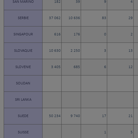
SAN MARINO
182
39
9
4
SERBIE
37 062
10 636
83
29
SINGAPOUR
616
176
0
2
SLOVAQUIE
10 630
2 250
3
13
SLOVENIE
3 405
685
6
12
SOUDAN
SRI LANKA
SUEDE
50 234
9 740
17
21
SUISSE
1
5