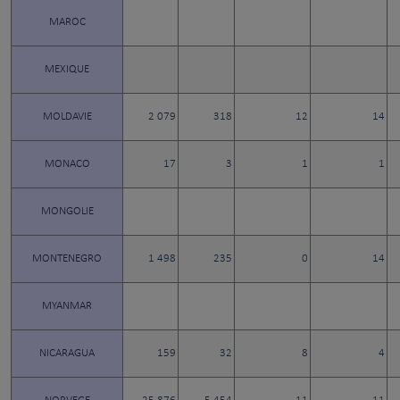
MAROC
MEXIQUE
MOLDAVIE
2 079
318
12
14
MONACO
17
3
1
1
MONGOLIE
MONTENEGRO
1 498
235
0
14
MYANMAR
NICARAGUA
159
32
8
4