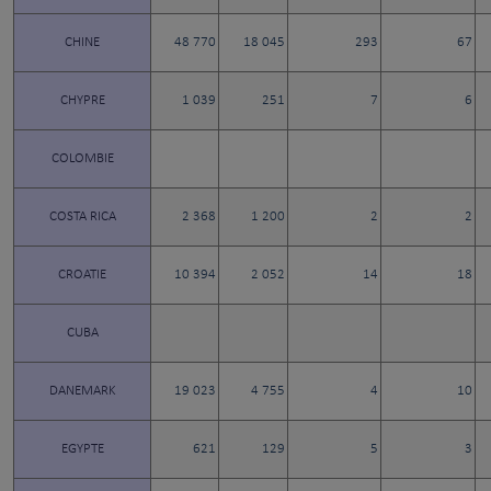
CHINE
48 770
18 045
293
67
CHYPRE
1 039
251
7
6
COLOMBIE
COSTA RICA
2 368
1 200
2
2
CROATIE
10 394
2 052
14
18
CUBA
DANEMARK
19 023
4 755
4
10
EGYPTE
621
129
5
3