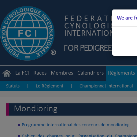
We are f
La FCI
Races
Membres
Calendriers
Règlements
Statuts
Le Règlement
Championnat international
|
|
Junior Handling
Agility
Obedience
|
|
Mondioring
Programme international des concours de mondioring
Cahier des charges pour l’organisation du Champio