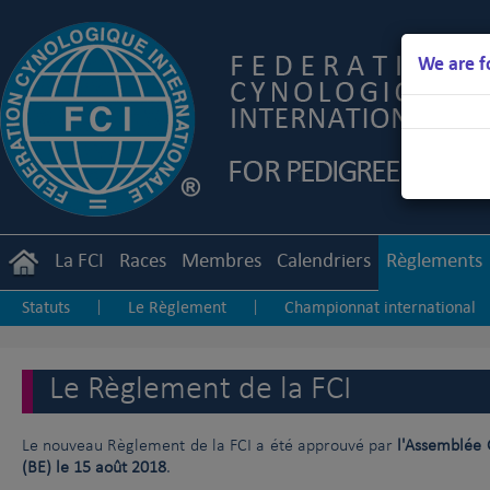
We are f
La FCI
Races
Membres
Calendriers
Règlements
Statuts
Le Règlement
Championnat international
|
|
Junior Handling
Agility
Obedience
|
|
Le Règlement de la FCI
Le nouveau Règlement de la FCI a été approuvé par
l'Assemblée 
(BE) le 15 août 2018
.