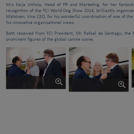
Mrs Kaija Unhola, Head of PR and Marketing, for her fantast
Le Comité Exécutif de la FCI et l’AKC se sont réunis à New York le 
recognition of the FCI World Dog Show 2014, brilliantly organis
La cruauté envers les chiens
Mähönen, Vice CEO, for his wonderful coordination of one of the 
his innovative organisational views.
Both received from FCI President, Mr Rafael de Santiago, the F
prominent figures of the global canine scene.
© The Finnish Kennel Club
© The Finnish Kennel Club