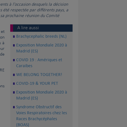
nts à l’occasion desquels la décision
 du CKC au siège du CKC
|
 été respectée par différents pays, a
e sa prochaine réunion du Comité
A lire aussi
 et
Brachycephalic breeds (NL)
ion
s à
Exposition Mondiale 2020 à
eur
Madrid (ES)
 de
COVID 19 : Amériques et
Caraïbes
IRE
WE BELONG TOGETHER!
COVID-19 & YOUR PET
ons
Exposition Mondiale 2020 à
Madrid (ES)
Syndrome Obstructif des
Voies Respiratoires chez les
Races Brachycéphales
(BOAS)