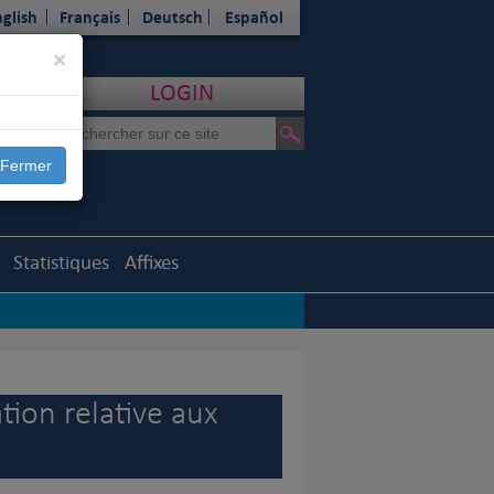
glish
Français
Deutsch
Español
Close
×
LOGIN
Fermer
Statistiques
Affixes
les sur l’Europe
|
tion relative aux
FCI
|