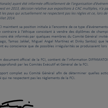
ionale) ayant été informée officiellement de l’organisation d’événeme
 sont réunis à New York le 3 janvier 2014
Réunion de la FCI et
|
t en 2013, décision relative aux expositions à CAC multiples, n’a pas
 les pays qui actuellement ne respectent pas les règles et ce, lors d
illet 2014.
I maintient sa position initiale à l’encontre de ce type d’événements
ue contraire à l’éthique consistant à vendre des diplômes de champ
 avons été informés par quelques membres du Comité Général invité
tiago, Tamas Jakkel, Miguel Angel Martínez et Dinky Santos) que l
ont eu conscience que de possibles irrégularités se produisaient lors
 un document officiel de la FCI, contient de l’information DIFFAMATO
pprofondi par les Comités Exécutif et Général de la FCI.
pport complet au Comité Général afin de déterminer quelles acti
N qui ne respectent pas les règlements de la FCI.