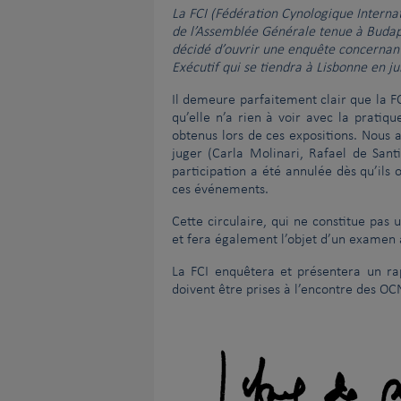
La FCI (Fédération Cynologique Internat
Le Comité Exécutif de la FCI et l’AKC se
de l’Assemblée Générale tenue à Budapes
La cruauté envers les chiens
décidé d’ouvrir une enquête concernant
Exécutif qui se tiendra à Lisbonne en ju
Il demeure parfaitement clair que la FC
qu’elle n’a rien à voir avec la pratiq
obtenus lors de ces expositions. Nous
juger (Carla Molinari, Rafael de San
participation a été annulée dès qu’ils 
ces événements.
Cette circulaire, qui ne constitue pas
et fera également l’objet d’un examen a
La FCI enquêtera et présentera un ra
doivent être prises à l’encontre des OC