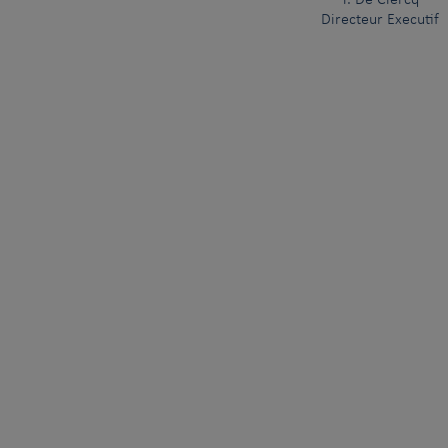
Y. De Clercq
Directeur Executif