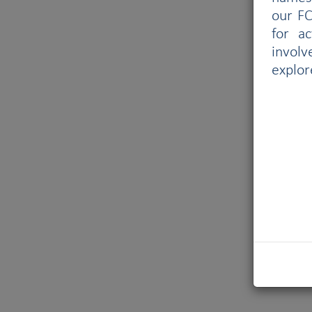
our FC
for a
involv
explor