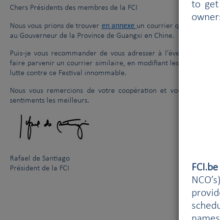
to get
Chers Présidents des membres de la FCI
owner
en annexe
Nous vous prions de trouver
un courrier que nous env
au Gouverneur de la Province de Guangxi en Chine.
Puis-je vous recommander de vous adresser à l’éventuelle amb
faire parvenir un courrier similaire, en modifiant les signatures
lutte contre ce Festival innommable.
Nous vous remercions de votre coopération et vous prions d’ag
sentiments les meilleurs.
Rafael de Santiago
FCI.b
Président de la FCI
NCO’s)
provi
schedu
names