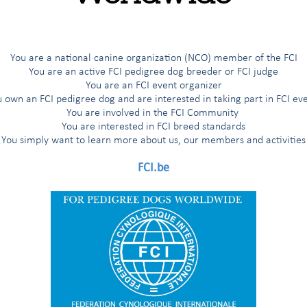
ang registriert wurden
ng registriert wurden
You are a national canine organization (NCO) member of the FCI
You are an active FCI pedigree dog breeder or FCI judge
EN
You are an FCI event organizer
 own an FCI pedigree dog and are interested in taking part in FCI ev
SSEN
You are involved in the FCI Community
You are interested in FCI breed standards
You simply want to learn more about us, our members and activities
 der FCI
FCI.be
ortv., Regional- und Landes- verbände usw.)
IERTE HUNDE
eit Beginn der Zuchtbuchführung im Zuchtbuch eingetragen