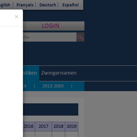
glish
Français
Deutsch
Español
Close
×
LOGIN
outh
Statistiken
Zwingernamen
5
2014
2013-2003
|
|
|
014
2015
2016
2017
2018
2019