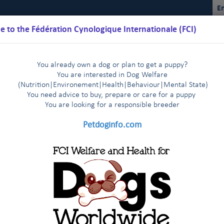
En
 to the Fédération Cynologique Internationale (FCI)
You already own a dog or plan to get a puppy?
You are interested in Dog Welfare
(Nutrition
|
Environement
|
Health
|
Behaviour
|
Mental State)
You need advice to buy, prepare or care for a puppy
You are loo
king for a responsible breeder
Kalender
Reglemente
Ergebnisse
Kommissionen
FCI Y
Petdoginfo.com
FCI
2019
2018
2017
2016
201
|
|
|
|
|
ación Canófila Mexicana (MEXIKO)
2