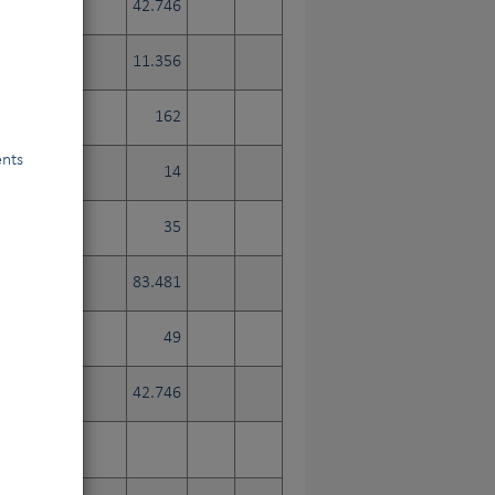
42.746
11.356
162
ents
14
35
83.481
49
42.746