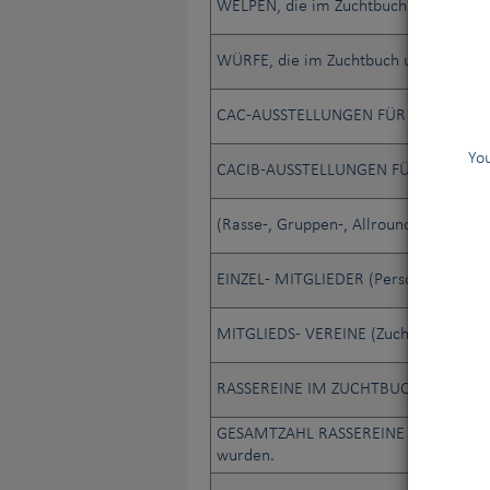
WELPEN, die im Zuchtbuch und im Anh
WÜRFE, die im Zuchtbuch und im Anha
CAC-AUSSTELLUNGEN FÜR ALLE RASS
You
CACIB-AUSSTELLUNGEN FÜR ALLE RA
(Rasse-, Gruppen-, Allround-) RICHTER
EINZEL- MITGLIEDER (Personen)
MITGLIEDS- VEREINE (Zuchtv., Hundesp
RASSEREINE IM ZUCHTBUCH REGISTR
GESAMTZAHL RASSEREINE HUNDE, die s
wurden.