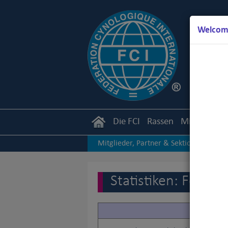
Welcome
Die FCI
Rassen
Mitglieder
Mitglieder, Partner & Sektionen
|
Andere Statistiken
Statistiken: Feder