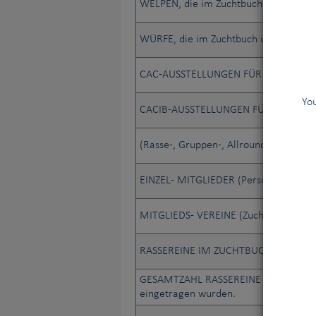
WELPEN, die im Zuchtbuch und im Anh
WÜRFE, die im Zuchtbuch und im Anha
CAC-AUSSTELLUNGEN FÜR ALLE RASS
You
CACIB-AUSSTELLUNGEN FÜR ALLE RA
(Rasse-, Gruppen-, Allround-) RICHTER
EINZEL- MITGLIEDER (Personen)
MITGLIEDS- VEREINE (Zuchtv., Hundesp
RASSEREINE IM ZUCHTBUCH REGISTR
GESAMTZAHL RASSEREINE HUNDE, die s
eingetragen wurden.