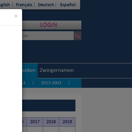
glish
Français
Deutsch
Español
Close
×
LOGIN
outh
Statistiken
Zwingernamen
5
2014
2013-2003
|
|
|
015
2016
2017
2018
2019