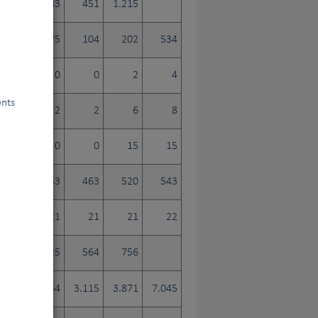
185
283
451
1.215
42
75
104
202
534
1
0
0
2
4
ents
3
2
2
6
8
0
0
0
15
15
365
453
463
520
543
21
21
21
21
22
35
325
564
756
2.343
2.664
3.115
3.871
7.045