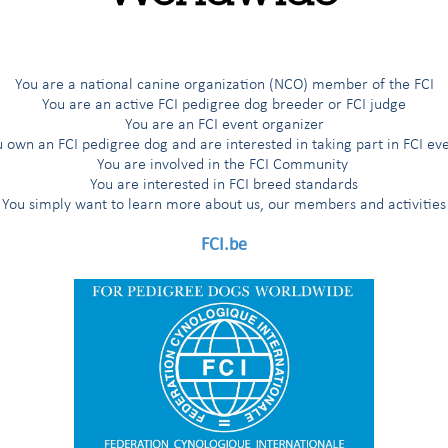
ang registriert wurden
86
ng registriert wurden
28
You are a national canine organization (NCO) member of the FCI
You are an active FCI pedigree dog breeder or FCI judge
EN
0
You are an FCI event organizer
 own an FCI pedigree dog and are interested in taking part in FCI ev
SSEN
0
You are involved in the FCI Community
You are interested in FCI breed standards
You simply want to learn more about us, our members and activities
 der FCI
0
FCI.be
125
ortv., Regional- und Landes- verbände usw.)
16
IERTE HUNDE
26
eit Beginn der Zuchtbuchführung im Zuchtbuch
1.963