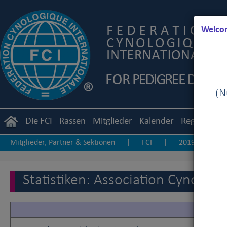
Welcom
(Nu
Die FCI
Rassen
Mitglieder
Kalender
Reglemente
Mitglieder, Partner & Sektionen
FCI
2019
2
|
|
|
Andere Statistiken
Statistiken: Association Cynolog