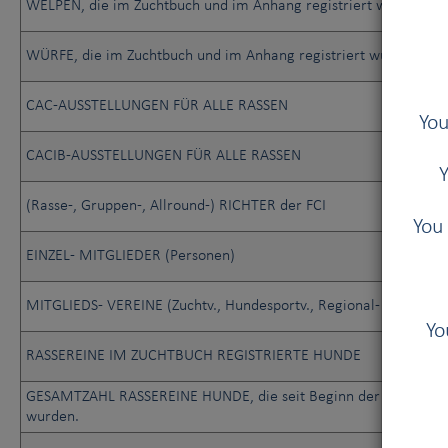
WELPEN, die im Zuchtbuch und im Anhang registriert wurden
WÜRFE, die im Zuchtbuch und im Anhang registriert wurden
CAC-AUSSTELLUNGEN FÜR ALLE RASSEN
You
CACIB-AUSSTELLUNGEN FÜR ALLE RASSEN
Y
(Rasse-, Gruppen-, Allround-) RICHTER der FCI
You 
EINZEL- MITGLIEDER (Personen)
MITGLIEDS- VEREINE (Zuchtv., Hundesportv., Regional- und Land
Yo
RASSEREINE IM ZUCHTBUCH REGISTRIERTE HUNDE
GESAMTZAHL RASSEREINE HUNDE, die seit Beginn der Zuchtbuch
wurden.