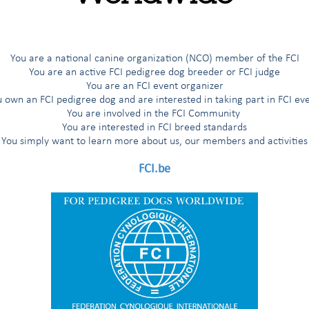
ang registriert wurden
18.748
19.023
20
ng registriert wurden
3.704
4.755
4
You are a national canine organization (NCO) member of the FCI
You are an active FCI pedigree dog breeder or FCI judge
EN
14
4
You are an FCI event organizer
 own an FCI pedigree dog and are interested in taking part in FCI ev
SSEN
10
10
You are involved in the FCI Community
You are interested in FCI breed standards
You simply want to learn more about us, our members and activities
 der FCI
192
190
FCI.be
33.111
30.100
30
ortv., Regional- und Landes- verbände
68
72
IERTE HUNDE
20.293
20.441
22
eit Beginn der Zuchtbuchführung im
850.000
500.000
520