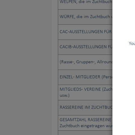
WELPEN, die im Zuchtbuch und im Anh
WÜRFE, die im Zuchtbuch und im Anha
CAC-AUSSTELLUNGEN FÜR ALLE RASS
You
CACIB-AUSSTELLUNGEN FÜR ALLE RA
(Rasse-, Gruppen-, Allround-) RICHTER
EINZEL- MITGLIEDER (Personen)
MITGLIEDS- VEREINE (Zuchtv., Hundesp
usw.)
RASSEREINE IM ZUCHTBUCH REGISTR
GESAMTZAHL RASSEREINE HUNDE, die s
Zuchtbuch eingetragen wurden.