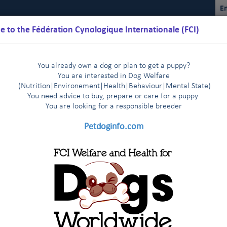
En
 to the Fédération Cynologique Internationale (FCI)
You already own a dog or plan to get a puppy?
You are interested in Dog Welfare
(Nutrition
|
Environement
|
Health
|
Behaviour
|
Mental State)
You need advice to buy, prepare or care for a puppy
You are loo
king for a responsible breeder
Kalender
Reglemente
Ergebnisse
Kommissionen
FCI Y
Petdoginfo.com
FCI
2019
2018
2017
2016
201
|
|
|
|
|
k Kennel Klub (DÄNEMARK)
2014
2015
20