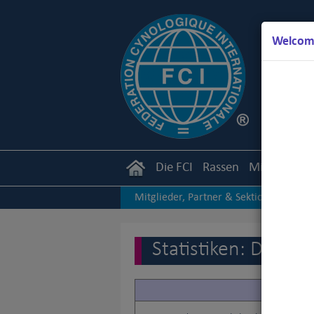
Welcome
Die FCI
Rassen
Mitglieder
Mitglieder, Partner & Sektionen
|
Andere Statistiken
Statistiken: Dans