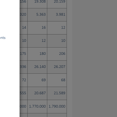
.958
19.156
19.308
20.159
.657
5.320
5.363
3.981
4
14
16
12
ents
11
10
12
10
183
175
180
206
.200
26.336
26.140
26.207
72
72
69
68
.311
20.555
20.687
21.589
.000
1.750.000
1.770.000
1.790.000