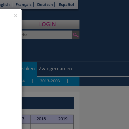
glish
Français
Deutsch
Español
Close
×
LOGIN
outh
Statistiken
Zwingernamen
5
2014
2013-2003
|
|
|
16
2017
2018
2019