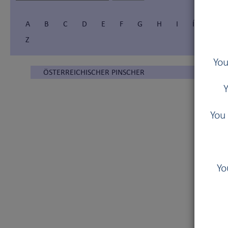
A
B
C
D
E
F
G
H
I
Í
J
Z
You
ÖSTERREICHISCHER PINSCHER
Y
You 
Yo