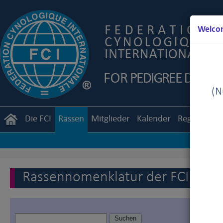
Welcom
(Nu
Die FCI
Rassen
Mitglieder
Kalender
Reglemente
Rassennomenklatur der FCI