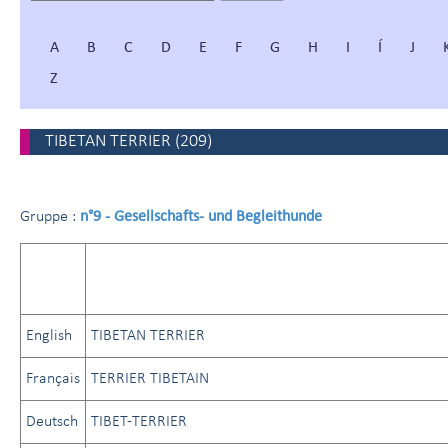
A
B
C
D
E
F
G
H
I
Í
J
Z
TIBETAN TERRIER
(
209
)
n°9 - Gesellschafts- und Begleithunde
Gruppe :
English
TIBETAN TERRIER
Français
TERRIER TIBETAIN
Deutsch
TIBET-TERRIER