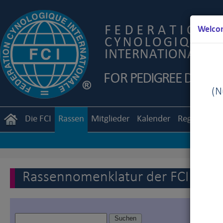
Welcom
(Nu
Die FCI
Rassen
Mitglieder
Kalender
Reglemente
Rassennomenklatur der FCI