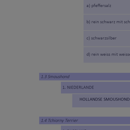
a) pfeffersalz
b) rein schwarz mit sc
c) schwarzsilber
d) rein weiss mit weis
1.3 Smoushond
1. NIEDERLANDE
HOLLANDSE SMOUSHOND 
1.4 Tchiorny Terrier