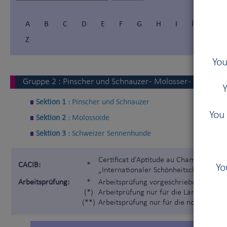
A
B
C
D
E
F
G
H
I
Í
J
Z
You
Gruppe
2
:
Pinscher und Schnauzer - Molosser - Schwei
Y
Sektion 1 :
Pinscher und Schnauzer
You 
Sektion 2 :
Molossoide
Sektion 3 :
Schweizer Sennenhunde
Certificat d'Aptitude au Championnat I
CACIB:
*
Yo
„Internationaler Schönheitschampion“)
Arbeitsprüfung:
*
Arbeitsprüfung vorgeschrieben gemäß 
(*)
Arbeitprüfung nur für die Länder, die 
(**)
Arbeitsprüfung nur für die nordischen