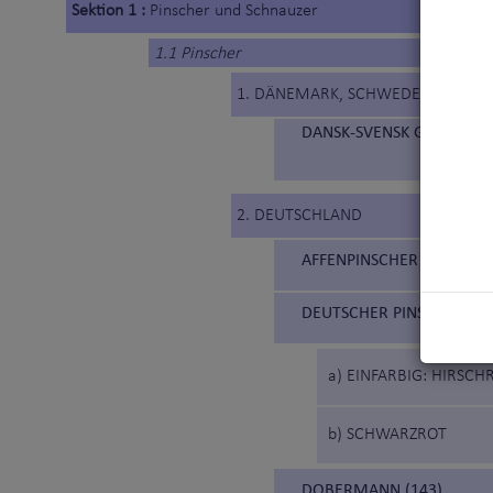
Sektion 1 :
Pinscher und Schnauzer
1.1 Pinscher
1. DÄNEMARK, SCHWEDEN
DANSK-SVENSK GÅRDSHUN
2. DEUTSCHLAND
AFFENPINSCHER (186)
DEUTSCHER PINSCHER (18
a) EINFARBIG: HIRSC
b) SCHWARZROT
DOBERMANN (143)