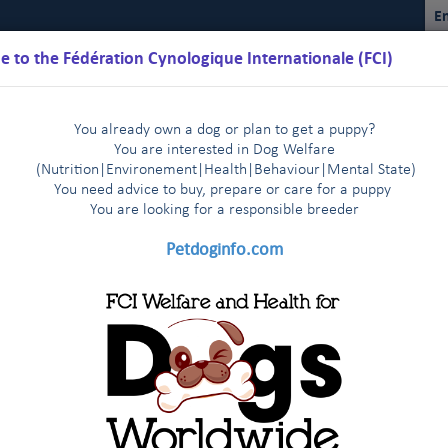
En
 to the Fédération Cynologique Internationale (FCI)
You already own a dog or plan to get a puppy?
You are interested in Dog Welfare
(Nutrition
|
Environement
|
Health
|
Behaviour
|
Mental State)
You need advice to buy, prepare or care for a puppy
You are loo
king for a responsible breeder
Kalender
Reglemente
Ergebnisse
Kommissionen
FCI Y
Petdoginfo.com
 der FCI