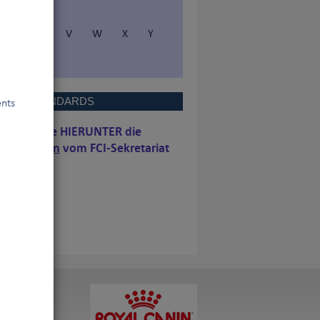
S
T
V
W
X
Y
E FCI-STANDARDS
ents
g finden Sie
HIERUNTER
die
n 6 Monaten
vom FCI-Sekretariat