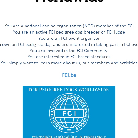
G
H
I
Í
J
K
L
M
N
O
Ö
P
R
You are a national canine organization (NCO) member of the FCI
You are an active FCI pedigree dog breeder or FCI judge
You are an FCI event organizer
RIAT INNERHALB DER LETZTEN 6 MONATEN VERÖFFENTLICHT
 own an FCI pedigree dog and are interested in taking part in FCI ev
You are involved in the FCI Community
orstandes am 13. Juli 2011 in Paris getroffenen Entscheidun
You are interested in FCI breed standards
rds (nach
Veröffentlichungsdatum
), die
innerhalb der letzte
You simply want to learn more about us, our members and activities
FCI.be