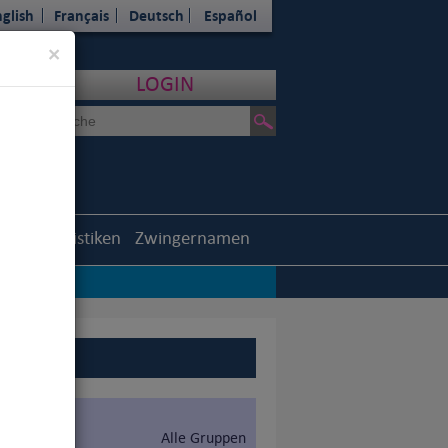
glish
Français
Deutsch
Español
Close
×
LOGIN
outh
Statistiken
Zwingernamen
Alle Gruppen