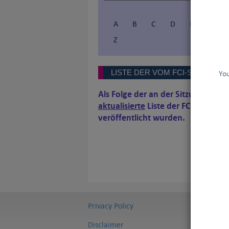
A
B
C
D
E
F
Z
LISTE DER VOM FCI-SEKRETA
You
Als Folge der an der Sitzung des V
aktualisierte
Liste der FCI-Standa
veröffentlicht wurden.
Privacy Policy
Disclaimer