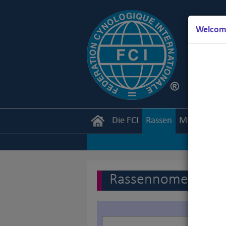
Welcome
Die FCI
Rassen
Mitglieder
Rassennomenklatur