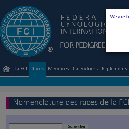
We are f
La FCI
Races
Membres
Calendriers
Règlements
Nomenclature des races de la FC