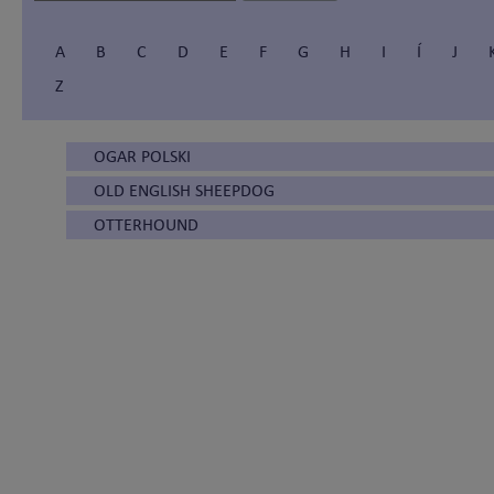
A
B
C
D
E
F
G
H
I
Í
J
Z
OGAR POLSKI
OLD ENGLISH SHEEPDOG
OTTERHOUND