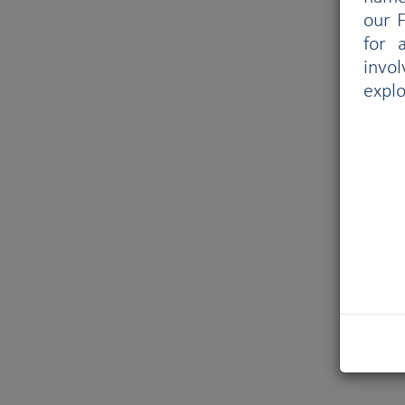
our F
for 
invo
explo