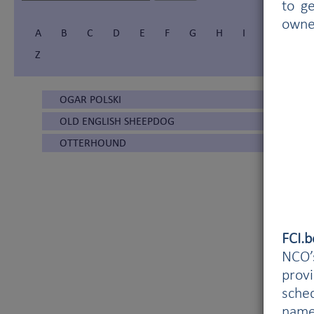
to g
owne
A
B
C
D
E
F
G
H
I
Í
J
Z
OGAR POLSKI
OLD ENGLISH SHEEPDOG
OTTERHOUND
FCI.
NCO’s
prov
sched
name