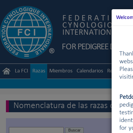
Welcome
Than
webs
Plea
La FCI
Razas
Miembros
Calendarios
Reglament
visit
Petd
Nomenclatura de las razas de la 
pedig
testi
ident
for 