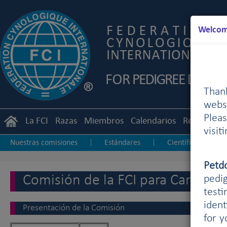
Welcome
Than
webs
Plea
La FCI
Razas
Miembros
Calendarios
Reglament
visit
Nuestras comisiones
Estándares
Científica
|
|
|
Perros de Rebaño
Petd
Comisión de la FCI para Carreras
pedig
testi
ident
Presentación de la Comisión
for 