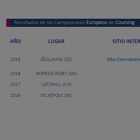
Resultados de los Campeonatos
Europeos
de
Coursing
AÑO
LUGAR
SITIO INTE
http://european
2019
JÕULUMÄE (EE)
2018
NORRESUNDBY (DK)
2017
LOTZWILL (CH)
2016
VELKEPOLE (SK)