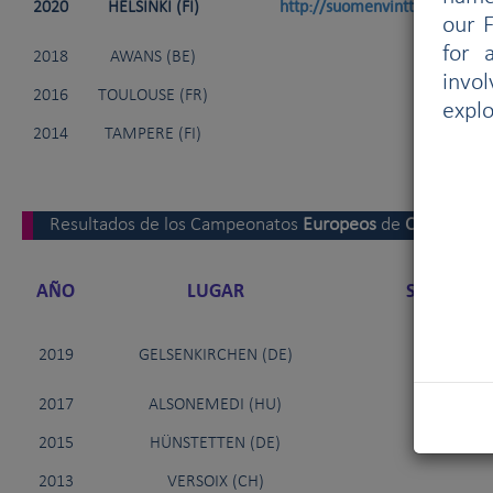
http://suomenvinttikoiraliitto
2020
HELSINKI (FI)
our F
for 
2018
AWANS (BE)
invo
2016
TOULOUSE (FR)
explo
2014
TAMPERE (FI)
Resultados de los Campeonatos
Europeos
de
Carrera
(añ
AÑO
LUGAR
SITIO INT
http://w
2019
GELSENKIRCHEN (DE)
2017
ALSONEMEDI (HU)
2015
HÜNSTETTEN (DE)
2013
VERSOIX (CH)