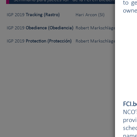
to g
owne
IGP 2019
Tracking (Rastro)
Hari Arcon (SI)
IGP 2019
Obedience (Obediencia)
Robert Markschläger (AU) & Ed
IGP 2019
Protection (Protección)
Robert Markschläger (AU)
FCI.
NCO’s
prov
sched
name