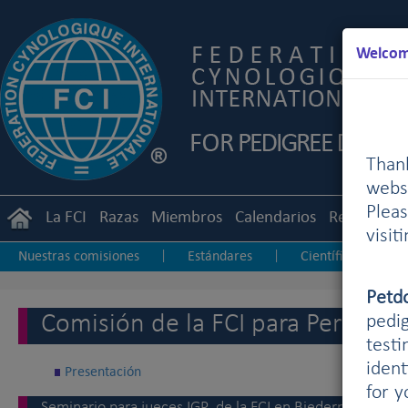
Welcome
Than
webs
Plea
La FCI
Razas
Miembros
Calendarios
Reglament
visit
Nuestras comisiones
Estándares
Científica
|
|
|
Perros de Rebaño
Petd
Comisión de la FCI para Perros de
pedig
testi
ident
Presentación
for 
Seminario para jueces IGP de la FCI en Biedermannsdor