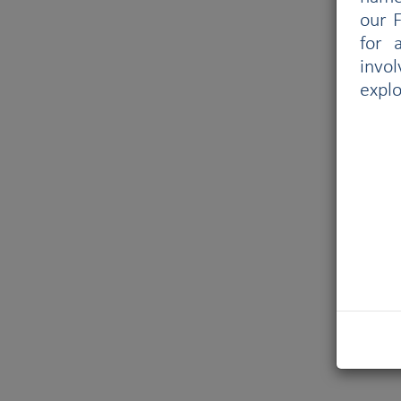
our F
for 
invo
explo