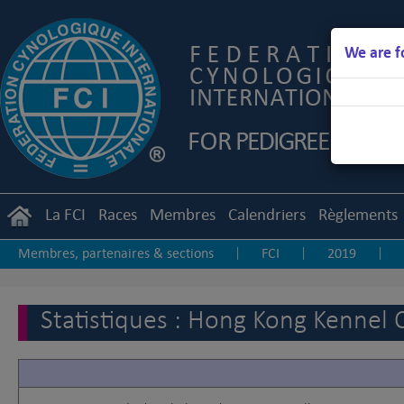
We are f
La FCI
Races
Membres
Calendriers
Règlements
Membres, partenaires & sections
FCI
2019
|
|
|
Autres statistiques
Statistiques : Hong Kong Kenne