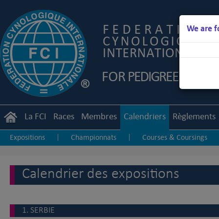
We are f
La FCI
Races
Membres
Calendriers
Règlements
Expositions
Championnats
Courses & Coursings
|
|
Calendrier des expositions
1. SERBIE