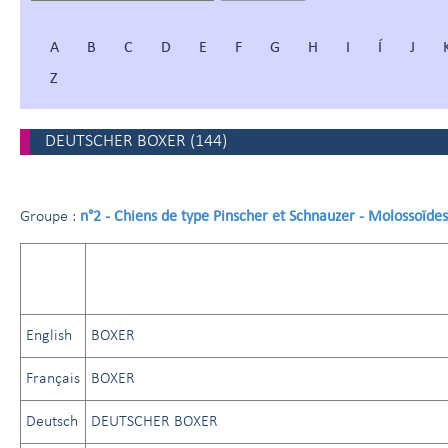
A
B
C
D
E
F
G
H
I
Í
J
Z
DEUTSCHER BOXER
(
144
)
n°2 - Chiens de type Pinscher et Schnauzer - Molossoïde
Groupe :
English
BOXER
Français
BOXER
Deutsch
DEUTSCHER BOXER