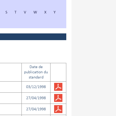
S
T
V
W
X
Y
Date de
publication du
standard
03/12/1998
27/04/1998
27/04/1998