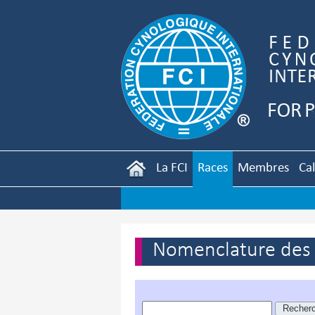
La FCI
Races
Membres
Ca
Nomenclature des r