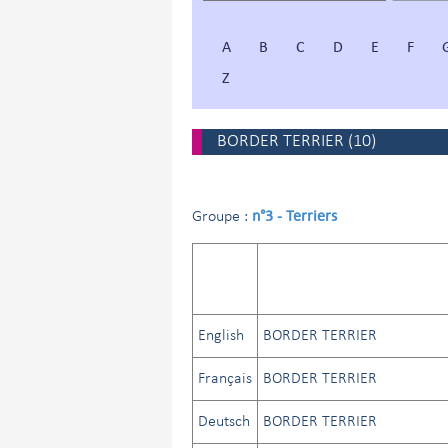
A
B
C
D
E
F
Z
BORDER TERRIER
(
10
)
n°3 - Terriers
Groupe :
English
BORDER TERRIER
Français
BORDER TERRIER
Deutsch
BORDER TERRIER