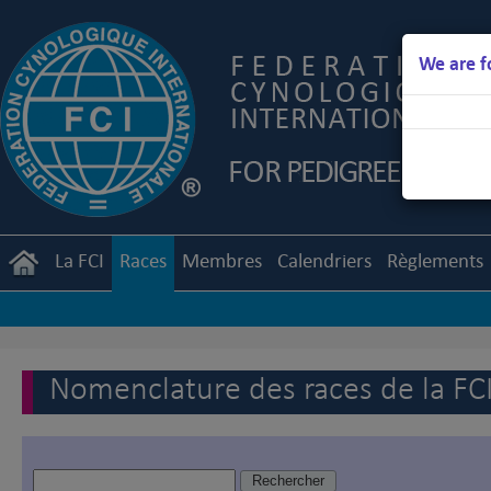
We are f
La FCI
Races
Membres
Calendriers
Règlements
Nomenclature des races de la FC