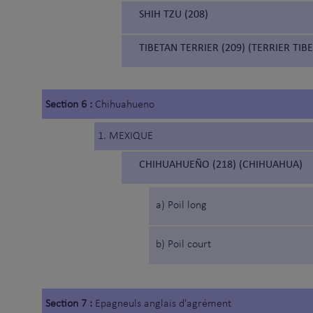
SHIH TZU (208)
TIBETAN TERRIER (209) (TERRIER TIBE
Section 6 :
Chihuahueno
1. MEXIQUE
CHIHUAHUEÑO (218) (CHIHUAHUA)
a) Poil long
b) Poil court
Section 7 :
Epagneuls anglais d'agrément