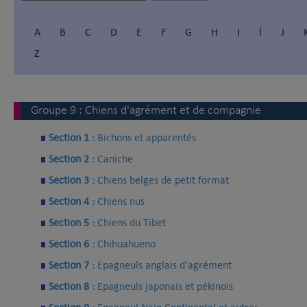
A
B
C
D
E
F
G
H
I
Í
J
Z
Groupe
9
:
Chiens d'agrément et de compagnie
Section 1 :
Bichons et apparentés
Section 2 :
Caniche
Section 3 :
Chiens belges de petit format
Section 4 :
Chiens nus
Section 5 :
Chiens du Tibet
Section 6 :
Chihuahueno
Section 7 :
Epagneuls anglais d'agrément
Section 8 :
Epagneuls japonais et pékinois