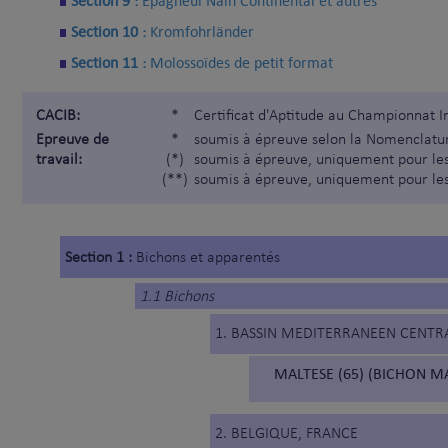
Section 9 :
Epagneul Nain Continental et autres
Section 10 :
Kromfohrländer
Section 11 :
Molossoïdes de petit format
CACIB:
*
Certificat d'Aptitude au Championnat I
Epreuve de
*
soumis à épreuve selon la Nomenclatur
travail:
(*)
soumis à épreuve, uniquement pour les
(**)
soumis à épreuve, uniquement pour les
Section 1 :
Bichons et apparentés
1.1 Bichons
1. BASSIN MEDITERRANEEN CENTR
MALTESE (65) (BICHON MA
2. BELGIQUE, FRANCE