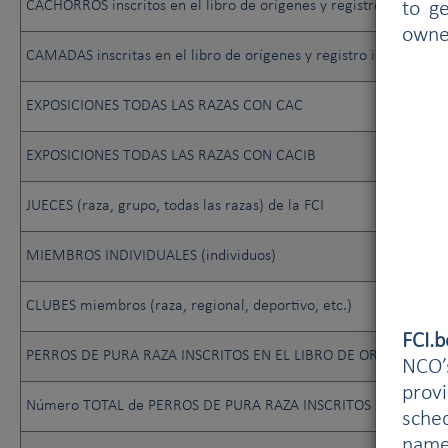
CACHORROS inscritos en el libro de orígenes y registro inicial
to g
owne
CAMADAS inscritas en el libro de orígenes y registro inicial
EXPOSICIONES TODAS LAS RAZAS CON CAC
EXPOSICIONES TODAS LAS RAZAS CON CACIB
JUECES (raza, grupo, todas las razas) de la FCI
MIEMBROS INDIVIDUALES (individuos)
CLUBES miembros (raza, regional, deportivo, etc.)
FCI.
PERROS DE PURA RAZA INSCRITOS EN EL LIBRO DE ORÍGENES.
NCO’s
prov
Número TOTAL de PERROS DE PURA RAZA INSCRITOS EN EL LIBRO
sched
name