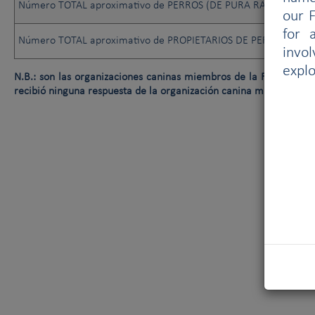
Número TOTAL aproximativo de PERROS (DE PURA RAZA O NO)
our F
for 
Número TOTAL aproximativo de PROPIETARIOS DE PERROS (DE 
invo
explo
N.B.: son las organizaciones caninas miembros de la FCI las que f
recibió ninguna respuesta de la organización canina miembro de 