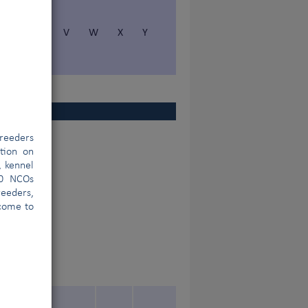
S
T
V
W
X
Y
reeders
ation on
, kennel
00 NCOs
eeders,
lcome to
nal de