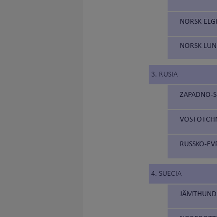
NORSK ELG
NORSK LUN
3. RUSIA
ZAPADNO-SI
VOSTOTCHNO
RUSSKO-EVR
4. SUECIA
JÄMTHUND 