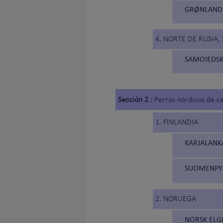
GRØNLANDS
4. NORTE DE RUSIA, 
SAMOIEDSK
Sección 2 :
Perros nórdicos de c
1. FINLANDIA
KARJALANKA
SUOMENPYST
2. NORUEGA
NORSK ELG