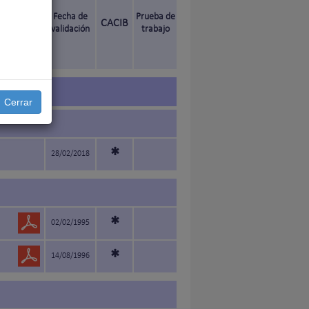
Fecha de
Prueba de
CACIB
validación
trabajo
ado
Cerrar
*
28/02/2018
*
02/02/1995
*
14/08/1996