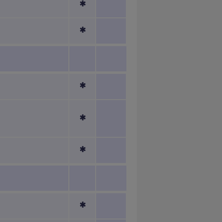
*
*
*
*
*
*