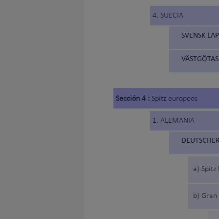
4. SUECIA
SVENSK LA
VÄSTGÖTASP
Sección 4 :
Spitz europeos
1. ALEMANIA
DEUTSCHER 
a) Spitz
b) Gran 