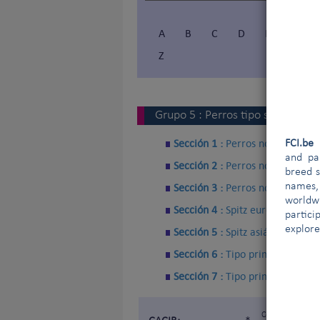
A
B
C
D
E
F
Z
Grupo
5
:
Perros tipo spitz y tipo
Sección 1 :
Perros nórdicos de t
FCI.b
and par
Sección 2 :
Perros nórdicos de 
breed s
names,
Sección 3 :
Perros nórdicos de 
worldw
Sección 4 :
Spitz europeos
partici
explore
Sección 5 :
Spitz asiáticos y ra
Sección 6 :
Tipo primitivo
Sección 7 :
Tipo primitivo - Per
Certificat d'Apt