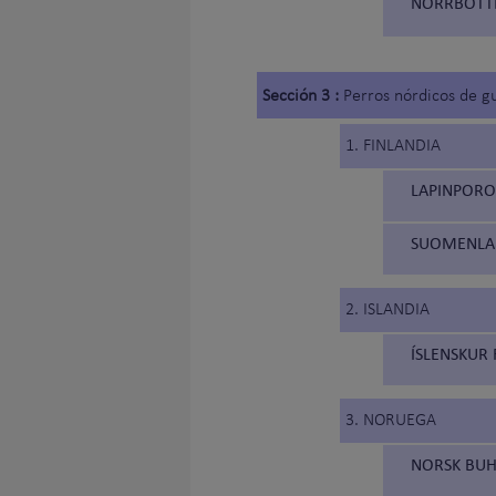
NORRBOTTE
Sección 3 :
Perros nórdicos de g
1. FINLANDIA
LAPINPOROK
SUOMENLAP
2. ISLANDIA
ÍSLENSKUR 
3. NORUEGA
NORSK BUH