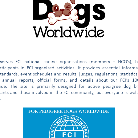
G
H
I
Í
J
K
L
M
N
O
Ö
P
R
 primitivo
rineo
e
serves FCI national canine organisations (members – NCO’s), b
ticipants in FCI-organised activities. It provides essential inform
cacería
tandards, event schedules and results, judges, regulations, statistics
 annual reports, official forms, and details about our FCI’s 1
guarda y pastoreo
ide. The site is primarily designed for active pedigree dog br
pants and those involved in the FCI community, but everyone is we
.
zas semejantes
ros de caza
itude au Championnat International de Beauté (premio para el título de «Campeón Internacio