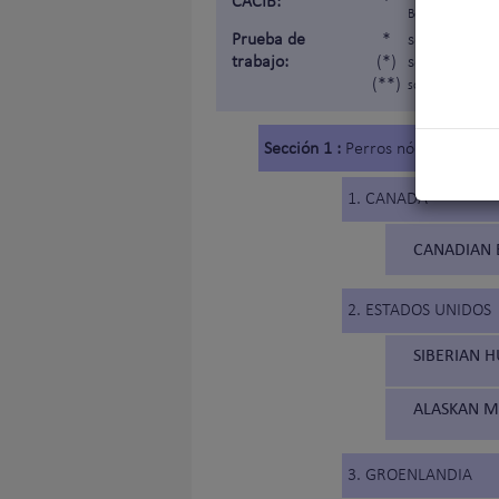
CACIB:
*
Belleza »).
Prueba de
*
sometida a u
trabajo:
(*)
sometida a u
(**)
sometida a una p
Sección 1 :
Perros nórdicos de tr
1. CANADÁ
CANADIAN 
2. ESTADOS UNIDOS
SIBERIAN H
ALASKAN M
3. GROENLANDIA