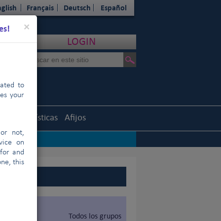
glish
Français
Deutsch
Español
Close
×
es!
LOGIN
cated to
hes your
uth
Estadísticas
Afijos
or not,
vice on
 for and
ne, this
Todos los grupos