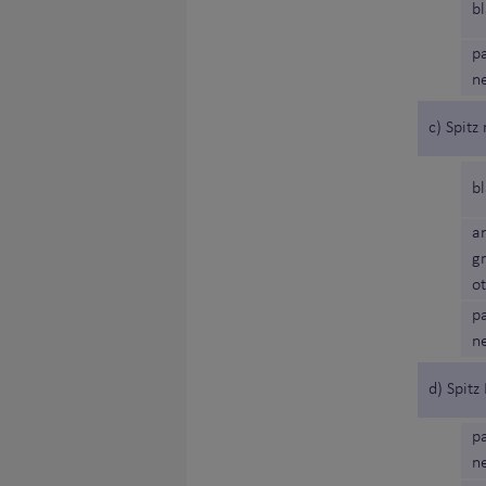
b
p
n
c) Spit
b
a
g
ot
p
n
d) Spit
p
n