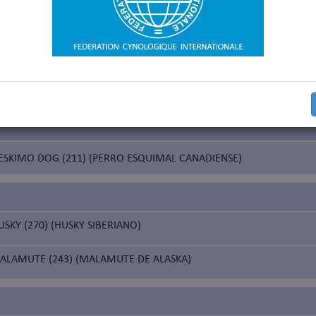
na prueba de trabajo según la Nomenclatura de razas de la FCI
na prueba de trabajo solamente para los países que lo hayan solicit
rueba de trabajo solamente para los países nórdicos (Finlandia, Noruega, Suecia)
ineo
ESKIMO DOG (211) (PERRO ESQUIMAL CANADIENSE)
USKY (270) (HUSKY SIBERIANO)
ALAMUTE (243) (MALAMUTE DE ALASKA)