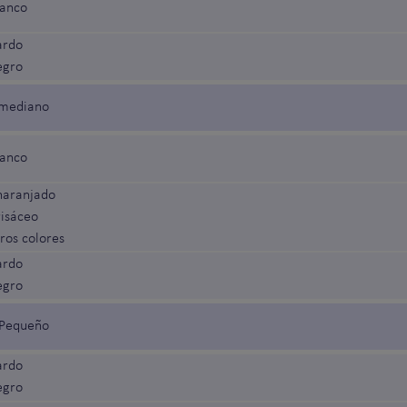
lanco
ardo
egro
z mediano
lanco
naranjado
risáceo
ros colores
ardo
egro
z Pequeño
ardo
egro