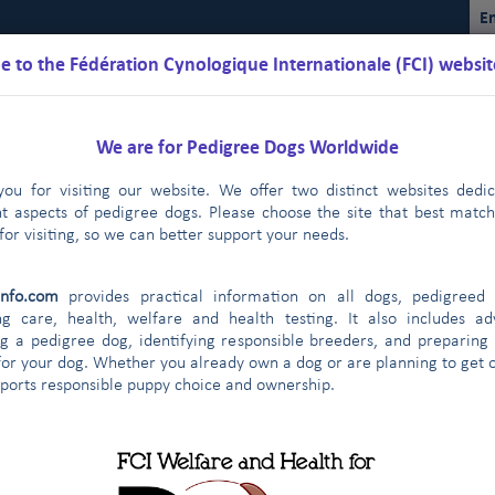
En
 to the Fédération Cynologique Internationale (FCI) websit
We are for Pedigree Dogs Worldwide
ou for visiting our website. We offer two distinct websites dedi
nt aspects of pedigree dogs. Please choose the site that best matc
for visiting, so we can better support your needs.
lendarios
Reglamentos
Resultados
Comisiones
FCI Yo
info.com
provides practical information on all dogs, pedigreed 
ng care, health, welfare and health testing. It also includes ad
g a pedigree dog, identifying responsible breeders, and preparing
for your dog. Whether you already own a dog or are planning to get o
s razas de la FCI
pports responsible puppy choice and ownership.