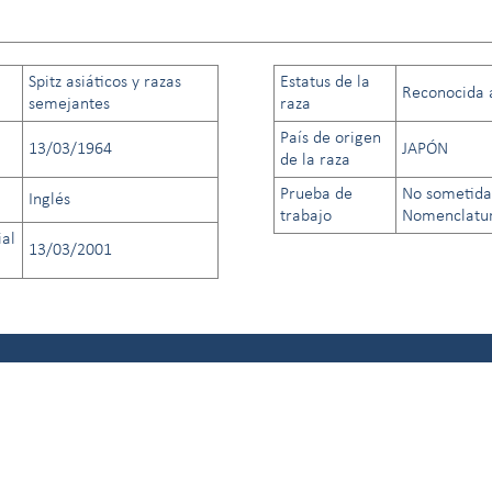
Spitz asiáticos y razas
Estatus de la
Reconocida a 
semejantes
raza
País de origen
13/03/1964
JAPÓN
de la raza
Prueba de
No sometida
Inglés
trabajo
Nomenclatura
ial
13/03/2001