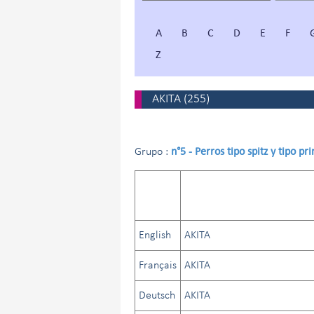
A
B
C
D
E
F
Z
AKITA
(
255
)
n°5 - Perros tipo spitz y tipo pr
Grupo :
English
AKITA
Français
AKITA
Deutsch
AKITA