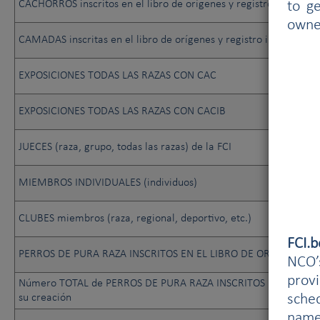
CACHORROS inscritos en el libro de orígenes y registro inicial
to g
owne
CAMADAS inscritas en el libro de orígenes y registro inicial
EXPOSICIONES TODAS LAS RAZAS CON CAC
EXPOSICIONES TODAS LAS RAZAS CON CACIB
JUECES (raza, grupo, todas las razas) de la FCI
MIEMBROS INDIVIDUALES (individuos)
CLUBES miembros (raza, regional, deportivo, etc.)
FCI.
PERROS DE PURA RAZA INSCRITOS EN EL LIBRO DE ORÍGENES.
NCO’s
prov
Número TOTAL de PERROS DE PURA RAZA INSCRITOS EN EL LIBR
sched
su creación
name