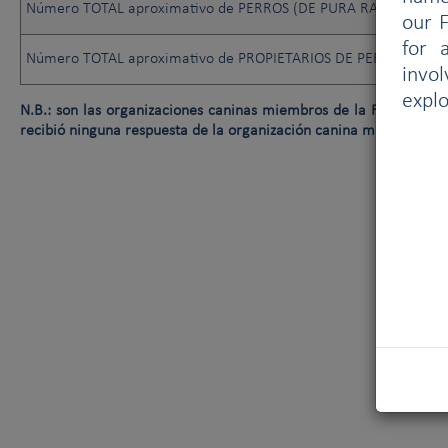
Número TOTAL aproximativo de PERROS (DE PURA RAZA O NO)
our F
for 
Número TOTAL aproximativo de PROPIETARIOS DE PERROS (DE 
invo
explo
N.B.: son las organizaciones caninas miembros de la FCI las que f
recibió ninguna respuesta de la organización canina miembro de 