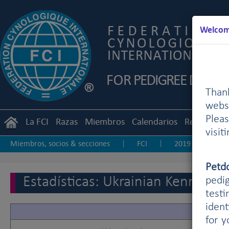
Welcome
Than
webs
Plea
La FCI
Razas
Miembros
Calendarios
Reglament
visit
Miembros, socios & secciones
FCI
2019
20
|
|
|
Otras estadísticas
Petd
Estadísticas: Ukrainian Kennel U
pedig
testi
ident
for 