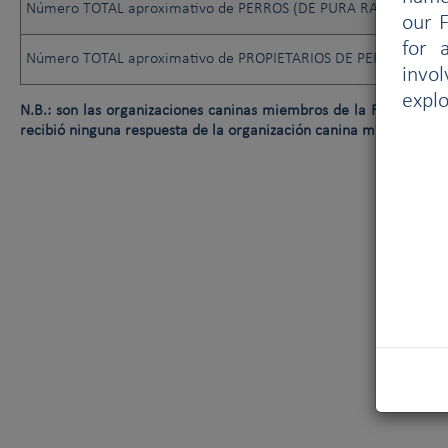
Número TOTAL aproximativo de PERROS (DE PURA RAZA O NO)
our F
for 
Número TOTAL aproximativo de PROPIETARIOS DE PERROS (DE 
invo
explo
N.B.: son las organizaciones caninas miembros de la FCI las que f
recibió ninguna respuesta de la organización canina miembro de 