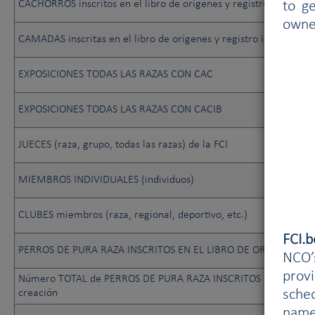
CACHORROS inscritos en el libro de orígenes y registro inicial
to g
owne
CAMADAS inscritas en el libro de orígenes y registro inicial
EXPOSICIONES TODAS LAS RAZAS CON CAC
EXPOSICIONES TODAS LAS RAZAS CON CACIB
JUECES (raza, grupo, todas las razas) de la FCI
MIEMBROS INDIVIDUALES (individuos)
CLUBES miembros (raza, regional, deportivo, etc.)
FCI.
PERROS DE PURA RAZA INSCRITOS EN EL LIBRO DE ORÍGENES.
NCO’s
prov
Número TOTAL de PERROS DE PURA RAZA INSCRITOS EN EL LIBR
sched
creación
name