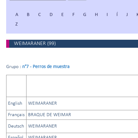
A
B
C
D
E
F
G
H
I
Í
J
Z
WEIMARANER
(
99
)
n°7 - Perros de muestra
Grupo :
English
WEIMARANER
Français
BRAQUE DE WEIMAR
Deutsch
WEIMARANER
Español
WEIMARANER